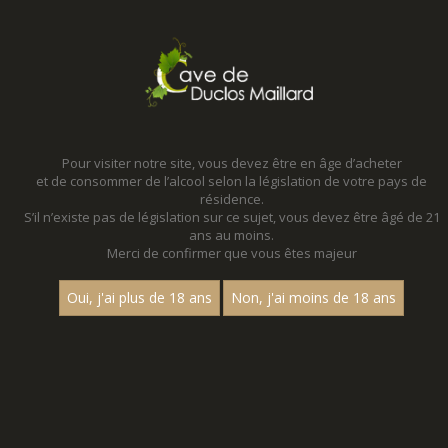
MENU
MON PANIER
Pour visiter notre site, vous devez être en âge d’acheter
et de consommer de l’alcool selon la législation de votre pays de
Accueil
- Millesime 2022 - Aop maranges 1 er cru - Magnum 150
cl
résidence.
S’il n’existe pas de législation sur ce sujet, vous devez être âgé de 21
MAGNUMS - MILLESIME 2022 - AOP
ans au moins.
Merci de confirmer que vous êtes majeur
MARANGES 1 ER CRU - MAGNUM 150 CL
Oui, j'ai plus de 18 ans
Non, j'ai moins de 18 ans
Toutes nos références de magnums.
Nom
1
15