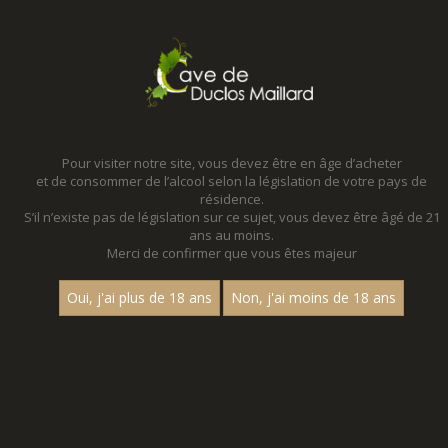
MENU
MON PANIER
Pour visiter notre site, vous devez être en âge d’acheter
et de consommer de l’alcool selon la législation de votre pays de
Accueil
résidence.
S’il n’existe pas de législation sur ce sujet, vous devez être âgé de 21
PUNCH
ans au moins.
Merci de confirmer que vous êtes majeur
Nom
Oui, j'ai plus de 18 ans
Non, j'ai moins de 18 ans
1
30