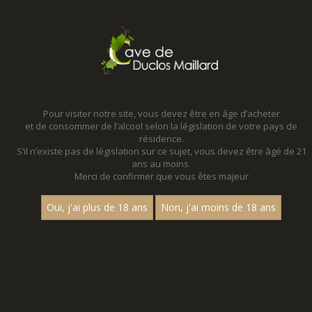
MENU
MON PANIER
Pour visiter notre site, vous devez être en âge d’acheter
et de consommer de l’alcool selon la législation de votre pays de
Accueil
- Aop bourgogne chardonnay
résidence.
S’il n’existe pas de législation sur ce sujet, vous devez être âgé de 21
ans au moins.
Merci de confirmer que vous êtes majeur
Oui, j'ai plus de 18 ans
Non, j'ai moins de 18 ans
VINS BLANCS - AOP BOURGOGNE
CHARDONNAY
Nom