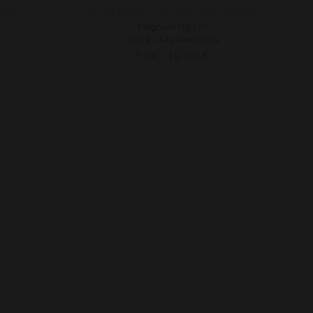
anc
AOP Rully "L'or de nos Terres"
Magnum (150 cl)
2023 - Joly Père et fils
Prix : 49,50 €