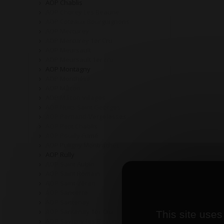
AOP Chablis
AOP Chorey Les Beaune
AOP Coteaux Bourguignons
AOP Mercurey
AOP Mercurey 1er Cru
AOP Meursault
AOP Meursault 1er cru
AOP Montagny
AOP Monthélie
AOP Mâcon
AOP Mâcon Villages
AOP Nuits Saint Georges
AOP Pernand-Vergelesses
AOP Petit Chablis
AOP Pouilly-Fumé
AOP Puligny Montrachet
AOP Rully
AOP Saint Aubin
AOP Saint Romain
AOP Saint Véran
AOP Sancerre
AOP Santenay
AOP Santenay 1er Cru
This site uses
AOP Savigny-les-Beaune