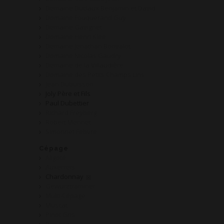
Domaine Duclaux Benjamin et David
Domaine Fouquerand Guy
Domaine Gavignet
Domaine Henri Klee
Domaine Jonathan Bonvalot
Domaine Nicolas Gaudry
Domaine de la Villaudière
Domaine des Petits Champs Lins
Jean Dubuisson
Joly Père et Fils
Paul Dubettier
Richard Freyberg
Robert Monnot
Simonnet Febvre
Cépage
Aligoté
Auxerrois
Chardonnay
Gewurztraminer
Multi-Cépage
Muscat
Pinot Gris