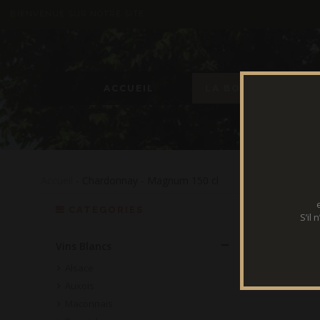
BIENVENUE SUR NOTRE SITE
ACCUEIL
LA BOUTIQUE
Accueil
- Chardonnay - Magnum 150 cl
CATEGORIES
S’il
Vins Blancs
Alsace
Auxois
Maconnais