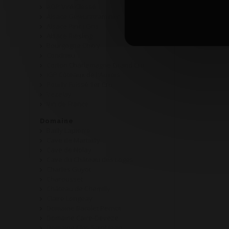
AOP Viré Clessé
Alsace Gewurztraminer
Alsace Pinot Gris
Alsace Riesling
Bourgogne Chitry
Condrieu
Corton Charlemagne Grand Cru
IGP Côteaux de l'Auxois
Pouilly Fuissé 1er Cru
Vezelay
Vin de France
Domaine
Bailly Lapierre
Cave de Martailly
Cave de Nolay
Cave du Château des Loges
Charles Guyot
Charousset
Château de Chemilly
Claire Longeay
Domaine Barolet Pernot
Domaine Caire-Deveze
Domaine Clos Saint Jean