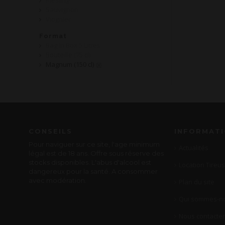
Riesling
Sauvignon
Viognier
Format
Bag in Box 5 Litres
Bouteille (75 cl)
Magnum (150 cl)
CONSEILS
INFORMAT
Pour naviguer sur ce site, l'age minimum
Actualités
légal est de 18 ans. Offre sous réserve des
stocks disponibles. L'abus d'alcool est
Location Tireus
dangereux pour la santé. A consommer
avec modération.
Plan du site
Qui sommes-no
Nous contacter