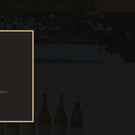
MON COMPTE
SE CONNECTER
MON PANIER
E TIREUSES À BIÈRE
.
oins.