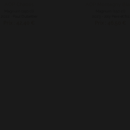
AOP Chablis
AOP Montagny Bl
Magnum (150 cl)
Magnum (150 cl)
2022 - Paul Dubettier
2023 - Joly Père et fils
Prix : 42,40 €
Prix : 46,50 €