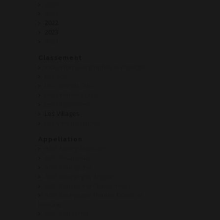
2020
2021
2022
2023
2024
Classement
Indication Géographique Protégée
Les AOP
Les Grands Crus
Les Premiers Crus
Les Régionales
Les Villages
Les Vins de France
Appellation
AOP Auxey-Duresses
AOP Beaujolais
AOP Bourgogne
AOP Bourgogne Aligoté
AOP Bourgogne Chardonnay
AOP Bourgogne Hautes Côtes de
Beaune
AOP Bouzeron