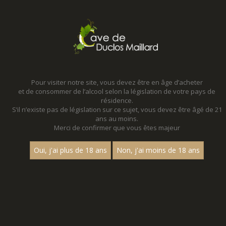
MENU
MON PANIER
Pour visiter notre site, vous devez être en âge d’acheter
et de consommer de l’alcool selon la législation de votre pays de
Accueil
- Les grands crus - Domaine jonathan bonvalot
résidence.
S’il n’existe pas de législation sur ce sujet, vous devez être âgé de 21
ans au moins.
Merci de confirmer que vous êtes majeur
Oui, j'ai plus de 18 ans
Non, j'ai moins de 18 ans
VINS BLANCS - LES GRANDS
CRUS - DOMAINE JONATHAN
BONVALOT