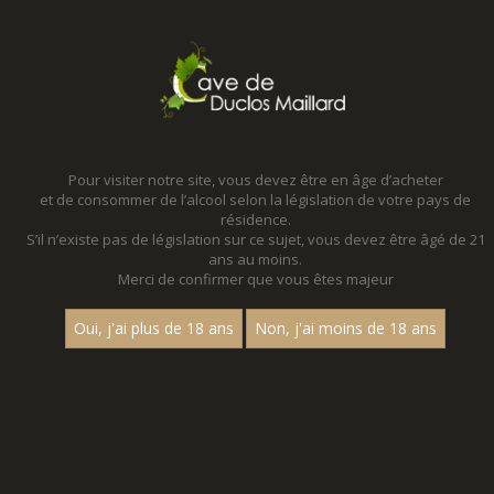
MENU
MON PANIER
Pour visiter notre site, vous devez être en âge d’acheter
et de consommer de l’alcool selon la législation de votre pays de
Accueil
- Les villages
résidence.
S’il n’existe pas de législation sur ce sujet, vous devez être âgé de 21
ans au moins.
Merci de confirmer que vous êtes majeur
Oui, j'ai plus de 18 ans
Non, j'ai moins de 18 ans
VINS BLANCS - LES VILLAGES
Nom
«
1
2
3
»