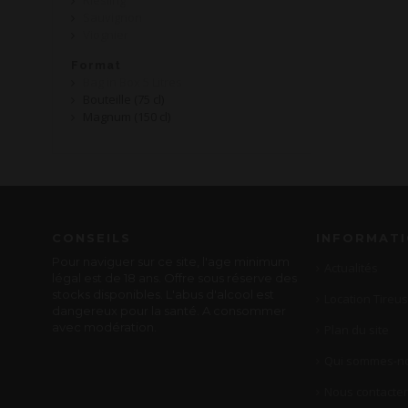
Riesling
Sauvignon
Viognier
Format
Bag in Box 5 Litres
Bouteille (75 cl)
Magnum (150 cl)
CONSEILS
INFORMAT
Pour naviguer sur ce site, l'age minimum
Actualités
légal est de 18 ans. Offre sous réserve des
stocks disponibles. L'abus d'alcool est
Location Tireus
dangereux pour la santé. A consommer
avec modération.
Plan du site
Qui sommes-no
Nous contacter