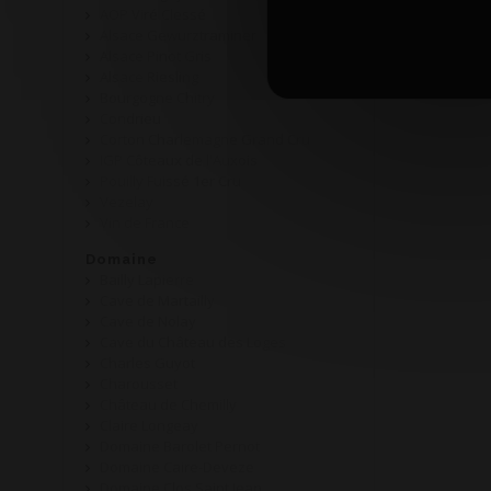
AOP Viré Clessé
Alsace Gewurztraminer
Alsace Pinot Gris
Alsace Riesling
Bourgogne Chitry
Condrieu
Corton Charlemagne Grand Cru
IGP Côteaux de l'Auxois
Pouilly Fuissé 1er Cru
Vezelay
Vin de France
Domaine
Bailly Lapierre
Cave de Martailly
Cave de Nolay
Cave du Château des Loges
Charles Guyot
Charousset
Château de Chemilly
Claire Longeay
Domaine Barolet Pernot
Domaine Caire-Deveze
Domaine Clos Saint Jean