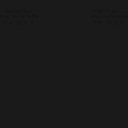
AOP Montagny
AOP Montagny Bl
Bouteille (75 cl)
Magnum (150 cl)
2023 - Joly Père et Fils
2023 - Joly Père et fils
Prix : 19,90 €
Prix : 46,50 €