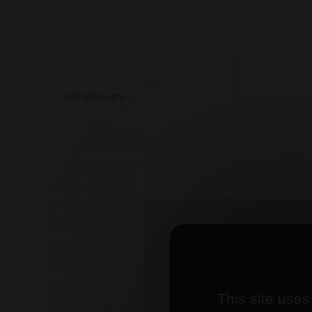
AOP Chablis
AOP Chorey Les Beaune
AOP Coteaux Bourguignons
AOP Mercurey
AOP Mercurey 1er Cru
AOP Meursault
AOP Meursault 1er cru
AOP Montagny
AOP Monthélie
AOP Mâcon
AOP Mâcon Villages
AOP Nuits Saint Georges
AOP Pernand-Vergelesses
AOP Petit Chablis
AOP Pouilly-Fumé
AOP Puligny Montrachet
AOP Rully
AOP Saint Aubin
AOP Saint Romain
AOP Saint Véran
AOP Sancerre
AOP Santenay
AOP Santenay 1er Cru
This site uses
AOP Savigny-les-Beaune