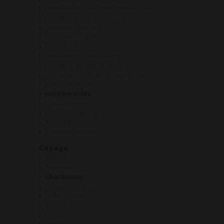
Domaine Duclaux Benjamin et David
Domaine Fouquerand Guy
Domaine Gavignet
Domaine Henri Klee
Domaine Jonathan Bonvalot
Domaine Nicolas Gaudry
Domaine de la Villaudière
Domaine des Petits Champs Lins
Jean Dubuisson
Joly Père et Fils
Paul Dubettier
Richard Freyberg
Robert Monnot
Simonnet Febvre
Cépage
Aligoté
Auxerrois
Chardonnay
Gewurztraminer
Multi-Cépage
Muscat
Pinot Gris