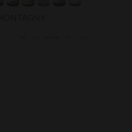
P MONTAGNY
Voir
15
par page
Tri:
Nom