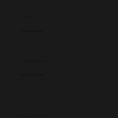
2020
2021
2022
2023
2024
Classement
Indication Géographique Protégée
Les AOP
Les Grands Crus
Les Premiers Crus
Les Régionales
Les Villages
Les Vins de France
Appellation
AOP Auxey-Duresses
AOP Beaujolais
AOP Bourgogne
AOP Bourgogne Aligoté
AOP Bourgogne Chardonnay
AOP Bourgogne Hautes Côtes de
Beaune
AOP Bouzeron