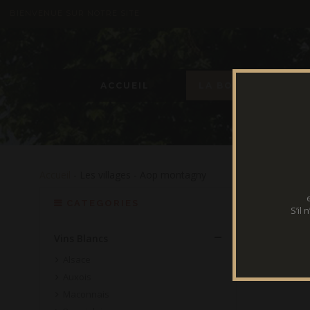
BIENVENUE SUR NOTRE SITE
ACCUEIL
LA BOUTIQUE
Accueil
- Les villages - Aop montagny
CATEGORIES
S’il
Vins Blancs
Alsace
Auxois
Maconnais