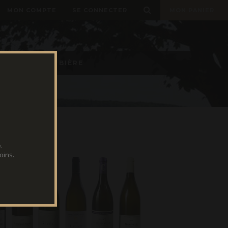
MON COMPTE
SE CONNECTER
MON PANIER
E TIREUSES À BIÈRE
.
oins.