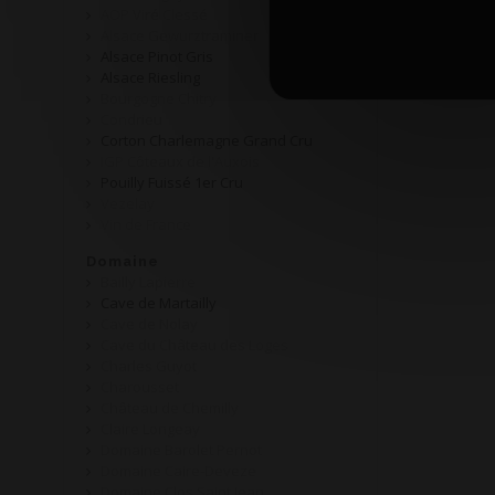
AOP Viré Clessé
Alsace Gewurztraminer
Alsace Pinot Gris
Alsace Riesling
Bourgogne Chitry
Condrieu
Corton Charlemagne Grand Cru
IGP Côteaux de l'Auxois
Pouilly Fuissé 1er Cru
Vezelay
Vin de France
Domaine
Bailly Lapierre
Cave de Martailly
Cave de Nolay
Cave du Château des Loges
Charles Guyot
Charousset
Château de Chemilly
Claire Longeay
Domaine Barolet Pernot
Domaine Caire-Deveze
Domaine Clos Saint Jean