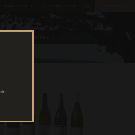
MON COMPTE
SE CONNECTER
MON PANIER
E TIREUSES À BIÈRE
.
oins.