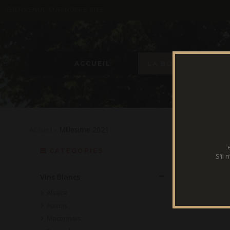
BIENVENUE SUR NOTRE SITE
ACCUEIL
LA BOUTIQUE
Accueil
- Millesime 2021
CATEGORIES
S’il
Vins Blancs
Alsace
Auxois
Maconnais