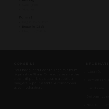
Riesling
Sauvignon
Viognier
Format
Bag in Box 5 Litres
Bouteille (75 cl)
Magnum (150 cl)
CONSEILS
INFORMAT
Pour naviguer sur ce site, l'age minimum
Actualités
légal est de 18 ans. Offre sous réserve des
stocks disponibles. L'abus d'alcool est
Location Tireus
dangereux pour la santé. A consommer
avec modération.
Plan du site
Qui sommes-no
Nous contacter