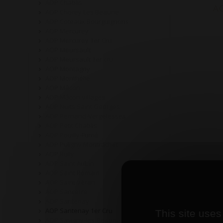
AOP Chablis
AO
AOP Chorey Les Beaune
AOP Coteaux Bourguignons
AOP Mercurey
AOP Mercurey 1er Cru
AOP Meursault
AOP Meursault 1er cru
AOP Montagny
AOP Monthélie
AOP Mâcon
AOP Mâcon Villages
AOP Nuits Saint Georges
AOP Pernand-Vergelesses
AOP Petit Chablis
AOP Pouilly-Fumé
AOP Puligny Montrachet
AOP Rully
AOP Saint Aubin
AOP Saint Romain
AOP Saint Véran
AOP Sancerre
AOP Santenay
AOP Santenay 1er Cru
This site uses
AOP Savigny-les-Beaune