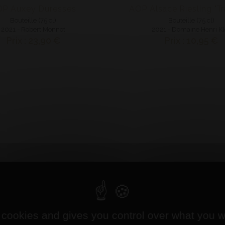
P Auxey Duresses
AOP Alsace Riesling "Tr
Bouteille (75 cl)
Bouteille (75 cl)
2021 - Robert Monnot
2021 - Domaine Henri K
Prix : 23,90 €
Prix : 10,95 €
 cookies and gives you control over what you w