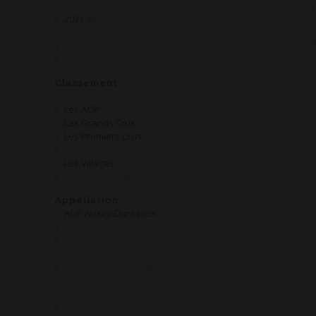
2020
2021
2022
2023
2024
Classement
Indication Géographique Protégée
Les AOP
Les Grands Crus
Les Premiers Crus
Les Régionales
Les Villages
Les Vins de France
Appellation
AOP Auxey-Duresses
AOP Beaujolais
AOP Bourgogne
AOP Bourgogne Aligoté
AOP Bourgogne Chardonnay
AOP Bourgogne Hautes Côtes de
Beaune
AOP Bouzeron