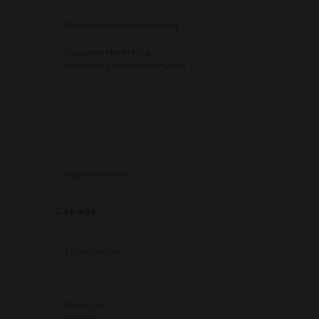
Domaine Duclaux Benjamin et David
Domaine Fouquerand Guy
Domaine Gavignet
Domaine Henri Klee
Domaine Jonathan Bonvalot
Domaine Nicolas Gaudry
Domaine de la Villaudière
Domaine des Petits Champs Lins
Jean Dubuisson
Joly Père et Fils
Paul Dubettier
Richard Freyberg
Robert Monnot
Simonnet Febvre
Cépage
Aligoté
Auxerrois
Chardonnay
Gewurztraminer
Multi-Cépage
Muscat
Pinot Gris