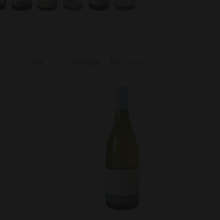
Voir
30
par page
Tri:
Nom