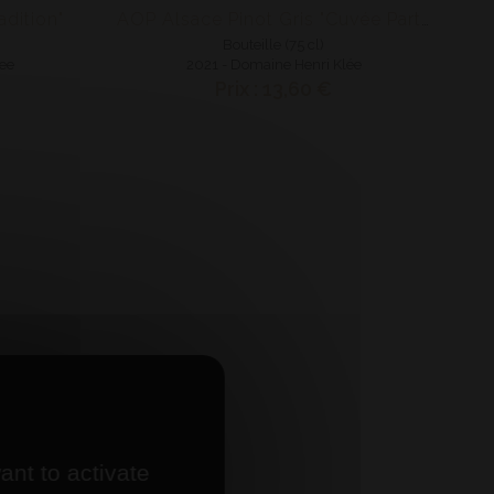
adition"
AOP Alsace Pinot Gris "Cuvée Particulière"
Bouteille (75 cl)
lee
2021 - Domaine Henri Klée
Prix : 13,60 €
ant to activate