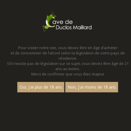
MENU
MON PANIER
Pour visiter notre site, vous devez être en âge d’acheter
et de consommer de l’alcool selon la législation de votre pays de
Accueil
- Millesime 2021 - Les premiers crus - Bouteille 75 cl
résidence.
S’il n’existe pas de législation sur ce sujet, vous devez être âgé de 21
ans au moins.
Merci de confirmer que vous êtes majeur
Oui, j'ai plus de 18 ans
Non, j'ai moins de 18 ans
VINS BLANCS - MILLESIME 2021 - LES
PREMIERS CRUS - BOUTEILLE 75 CL
Nom