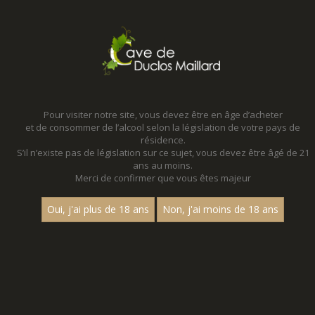
MENU
MON PANIER
Pour visiter notre site, vous devez être en âge d’acheter
et de consommer de l’alcool selon la législation de votre pays de
Accueil
résidence.
S’il n’existe pas de législation sur ce sujet, vous devez être âgé de 21
VINS DE FRANCE
ans au moins.
Merci de confirmer que vous êtes majeur
Prix
Oui, j'ai plus de 18 ans
Non, j'ai moins de 18 ans
1
30