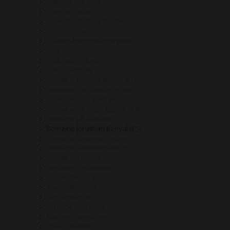
Cave de Martailly
Cave de Nolay
Cave du Château de Chénas
Charles Guyot
Charles-Henri Bourguignon
Charousset
Château la Moulière
Claire Longeay
Domaine Bouchard Père & Fils
Domaine Christophe Pichon
Domaine Clos Saint-Jean
Domaine Georges Lignier et Fils
Domaine J-P Maldant
Domaine Jonathan Bonvalot
Domaine Simonnet-Febvre
Domaine Simonnet-Febvre
Domaine Tatraux
Hospices De Beaune
Hubert Descours
Jean Dubuisson
Joly Père et Fils
Louis de Maizières
Maison Charousset
Paul Dubettier