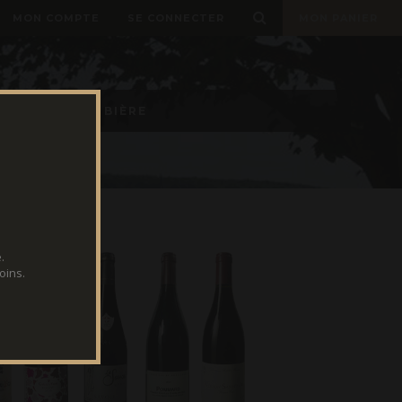
MON COMPTE
SE CONNECTER
MON PANIER
E TIREUSES À BIÈRE
.
oins.