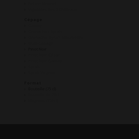
Robert Monnot
Vignobles des 3 Châteaux
Cépage
Gamay
Grenache / Syrah
Grenache, Syrah, Mourvèdre
Multi-Cépage
Pinot Noir
Pinot Noir, César
Pinot Noir, Gamay
Syrah
Syrah Viognier
Format
Bouteille (75 cl)
Bouteille de 70cl
Magnum (150 cl)