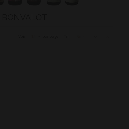
N BONVALOT
Voir
15
par page
Tri:
Nom