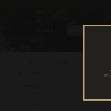
BIENVENUE SUR NOTRE SITE
ACCUEIL
LA BOUTIQUE
Accueil
- Domaine jonathan bonvalot
CATEGORIES
S’il
Vins rouges
Bourgogne Côte d'Auxerre
Beaujolais
Bourgogne