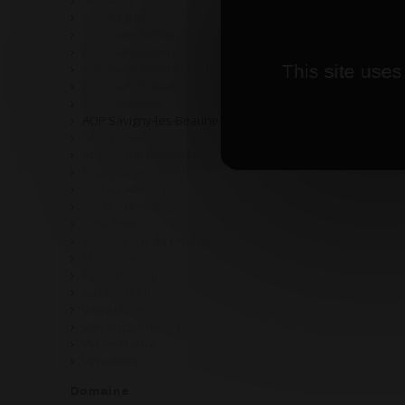
AOP Rully
AOP Régnié
AOP Saint Amour
AOP Saint Aubin
AOP Saint Aubin 1er Cru
This site uses
AOP Saint Romain
AOP Santenay
AOP Savigny-les-Beaune
AOP Volnay
AOP Vosne Romanée
Bourgogne Gamay
Cornas Allégorie
Crozes-Hermitage
Côte-Rotie
IGP Côteaux de l'Auxois
Mâcon-Serrières
Pic Saint Loup
Saint Joseph
Vacqueyras
Vaison La Romaine
Vin de France
Vinsobres
Domaine