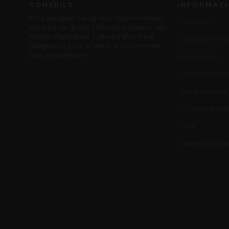
CONSEILS
INFORMAT
Pour naviguer sur ce site, l'age minimum
Actualités
légal est de 18 ans. Offre sous réserve des
stocks disponibles. L'abus d'alcool est
Location Tireus
dangereux pour la santé. A consommer
avec modération.
Plan du site
Qui sommes-no
Nous contacter
Où nous trouve
CGV
Mentions légal