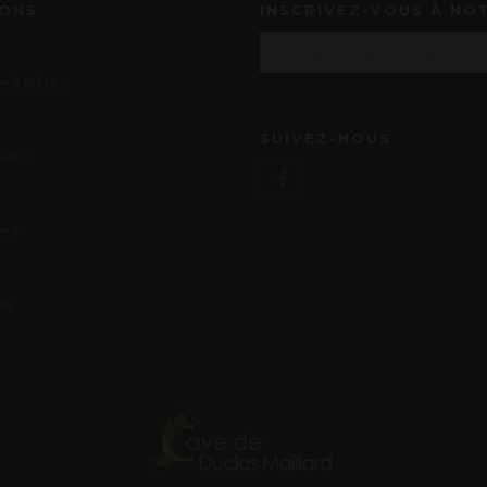
IONS
INSCRIVEZ-VOUS À NO
e à Bière !
SUIVEZ-NOUS
us ?
r ?
es