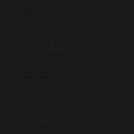
2020
AOP
2021
2022
2021 
2023
2024
2025
Classement
Les AOP
Les Crus du Beaujolais
Les Grands Crus
Les Premiers Crus
Les Régionales
Les Villages
Les Vins de France
Appellation
AOP Aloxe Corton
AOP Auxey-Duresses
AOP Bourgogne
AOP Bourgogne Hautes Côtes de
Beaune
AOP Bourgogne Hautes Côtes de
Nuits