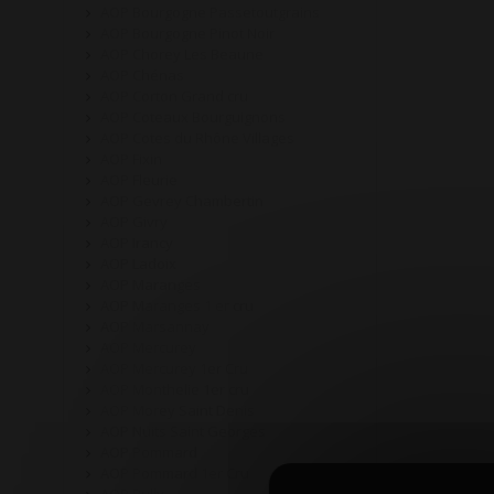
AOP Bourgogne Passetoutgrains
AOP Bourgogne Pinot Noir
AOP Chorey Les Beaune
AOP Chénas
AOP Corton Grand cru
AOP Coteaux Bourguignons
AOP Cotes du Rhône Villages
AOP Fixin
AOP Fleurie
AOP Gevrey Chambertin
AOP Givry
AOP Irancy
AOP Ladoix
AOP Maranges
AOP Maranges 1 er cru
AOP Marsannay
AOP Mercurey
AOP Mercurey 1er Cru
AOP Monthelie 1er cru
AOP Morey Saint Denis
AOP Nuits Saint Georges
AOP Pommard
AOP Pommard 1er Cru