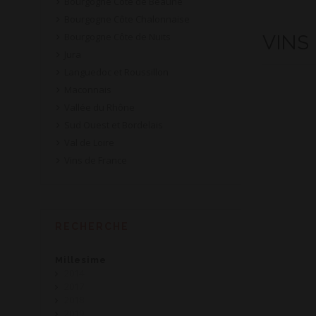
Bourgogne Côte de Beaune
Bourgogne Côte Chalonnaise
Bourgogne Côte de Nuits
VINS
Jura
Languedoc et Roussillon
Maconnais
Vallée du Rhône
Sud Ouest et Bordelais
Val de Loire
Vins de France
RECHERCHE
Millesime
2014
2017
2018
2019