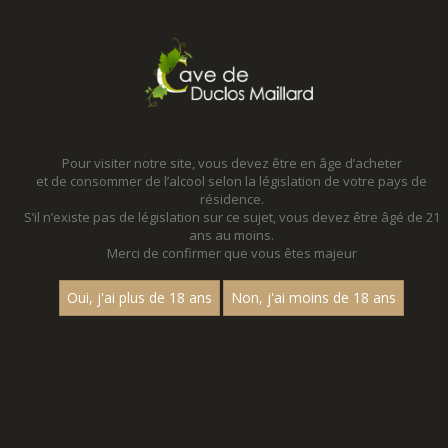
MENU
MON PANIER
Pour visiter notre site, vous devez être en âge d’acheter
et de consommer de l’alcool selon la législation de votre pays de
Accueil
- Millesime 2020 - Multi cepage
résidence.
S’il n’existe pas de législation sur ce sujet, vous devez être âgé de 21
ans au moins.
Merci de confirmer que vous êtes majeur
Oui, j'ai plus de 18 ans
Non, j'ai moins de 18 ans
VINS ROUGES - MILLESIME
2020 - MULTI CEPAGE
Nom