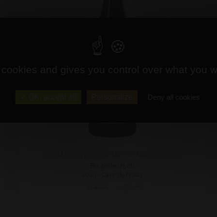
 cookies and gives you control over what you w
OK, accept all
Personalize
Deny all cookies
AOP Bourgogne Passe tout Grains
Bouteille (75 cl)
2023 - Cave de Nolay
9,90 €
11,40 €