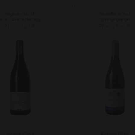
 Crémant de Bourgogne
Magnum (150 cl)
Bouteille de 70cl
Brut - Cave de Martailly
Citron Gingembre
Prix : 27,50 €
Prix : 37,00 €
AOP Saint Romain
AOP Pommard
Bouteille (75 cl)
Bouteille (75 cl)