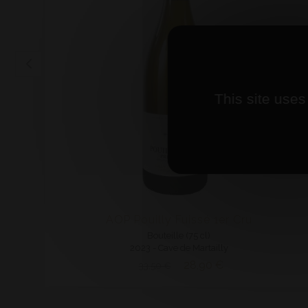
This site uses
AOP Pouilly Fuissé 1er Cru
Bouteille (75 cl)
2023 - Cave de Martailly
28,90 €
33,50 €