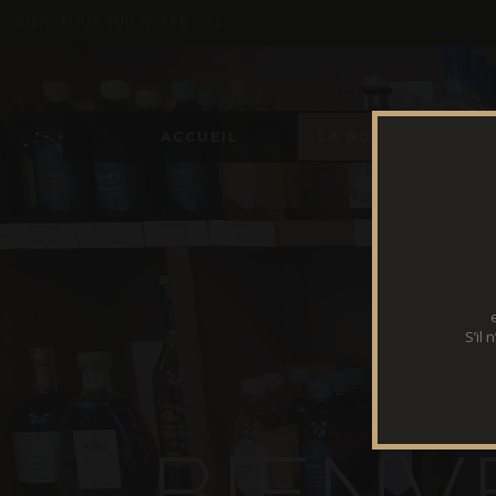
BIENVENUE SUR NOTRE SITE
ACCUEIL
LA BOUTIQUE
S’il
B
I
E
N
V