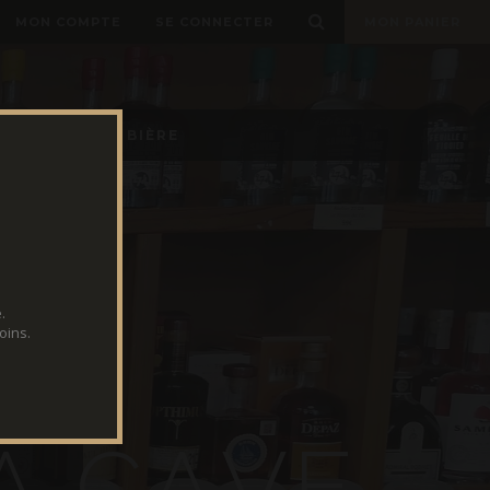
MON COMPTE
SE CONNECTER
MON PANIER
E TIREUSES À BIÈRE
.
oins.
A
C
A
V
E