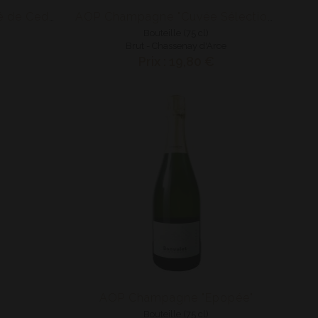
Punch au Rhum Ti Arrangé de Ced' - Citron Gingembre
AOP Champagne "Cuvée Sélection"
Bouteille (75 cl)
Brut - Chassenay d'Arce
Prix : 19,80 €
AOP Champagne "Epopée"
Bouteille (75 cl)