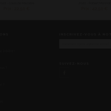
2022 - Louis de Maizière
2022 - Robert Monnot
Prix : 22,50 €
Prix : 42,50 €
IONS
INSCRIVEZ-VOUS À NO
e à Bière !
SUIVEZ-NOUS
us ?
r ?
es