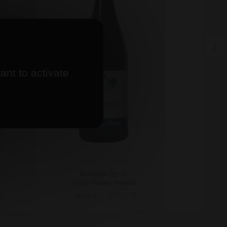
ant to activate
AOP Volnay
Bouteille (75 cl)
2024 - Robert Monnot
34,80 €
38,50 €