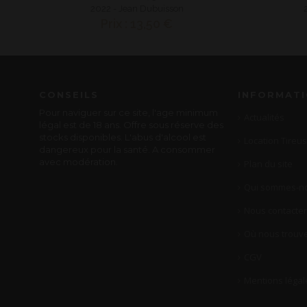
2022 - Jean Dubuisson
Prix : 13,50 €
CONSEILS
INFORMAT
Pour naviguer sur ce site, l'age minimum
Actualités
légal est de 18 ans. Offre sous réserve des
stocks disponibles. L'abus d'alcool est
Location Tireus
dangereux pour la santé. A consommer
avec modération.
Plan du site
Qui sommes-no
Nous contacter
Où nous trouve
CGV
Mentions légal