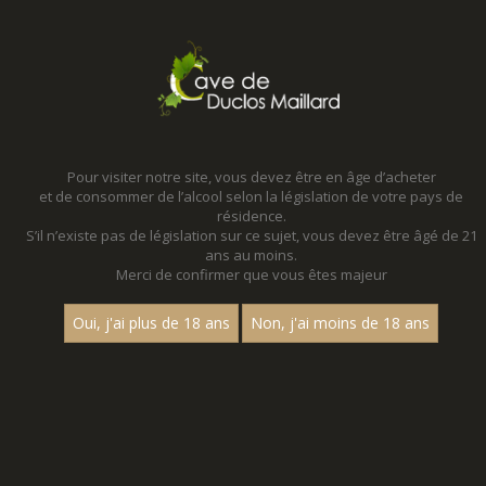
MENU
MON PANIER
Pour visiter notre site, vous devez être en âge d’acheter
et de consommer de l’alcool selon la législation de votre pays de
Accueil
résidence.
S’il n’existe pas de législation sur ce sujet, vous devez être âgé de 21
BORDEAUX
ans au moins.
Merci de confirmer que vous êtes majeur
Nom
Oui, j'ai plus de 18 ans
Non, j'ai moins de 18 ans
1
15