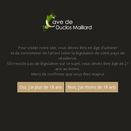
MENU
MON PANIER
Pour visiter notre site, vous devez être en âge d’acheter
et de consommer de l’alcool selon la législation de votre pays de
Accueil
résidence.
S’il n’existe pas de législation sur ce sujet, vous devez être âgé de 21
ans au moins.
Merci de confirmer que vous êtes majeur
Oui, j'ai plus de 18 ans
Non, j'ai moins de 18 ans
VINS BLANCS
Nom
«
1
2
3
4
5
»