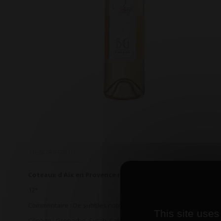
DESCRIPTION
Coteaux d Aix en Provence rosé "Cuvée Partage" 2025 Dom
12°
Commentaire :
De subtiles notes de myrtille, cassis, thym et lauri
This site uses
Cépage :
Grenache, Syrah, Caberne
t