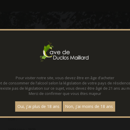
CONTACT
LOCATION D
Pour visiter notre site, vous devez être en âge d’acheter
AOP Côteaux D'Aix
et de consommer de l’alcool selon la législation de votre pays de résidence
 n’existe pas de législation sur ce sujet, vous devez être âgé de 21 ans au m
Merci de confirmer que vous êtes majeur
Prix : 9,30 €
Oui, j'ai plus de 18 ans
Non, j'ai moins de 18 ans
Etat :
Millésime :
2025