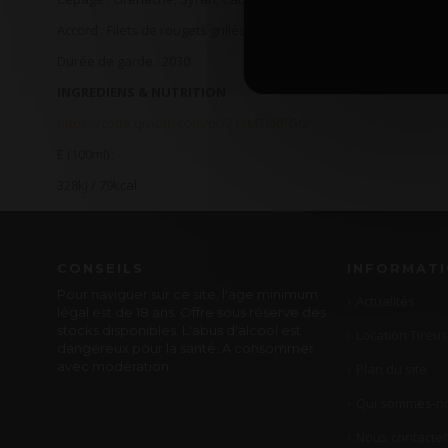
Accord :
Filets de rougets grillés, quiche provençale.
Durée de garde
: 2030
INGREDIENS & NUTRITION
https://code.qrnutri.com/qr/71YMT6RPGG
E (100ml) :
328kJ / 79kcal
CONSEILS
INFORMAT
Pour naviguer sur ce site, l'age minimum
Actualités
légal est de 18 ans. Offre sous réserve des
stocks disponibles. L'abus d'alcool est
Location Tireus
dangereux pour la santé. A consommer
avec modération.
Plan du site
Qui sommes-no
Nous contacter