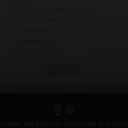
Appellation :
AOP Coteaux d'Aix en Provence
Domaine :
Domaine Bagrau
Cépage :
Multi-Cépage
Format :
Bouteille (75 cl)
Couleur :
Rosé
Ajouter
aine Bagrau
er pour un rosé fin et délicat.
 cookies and gives you control over what you w