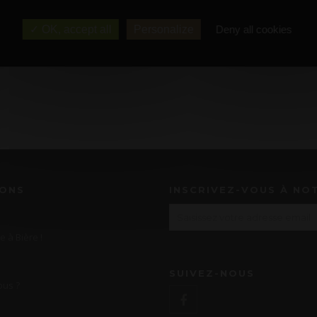
OK, accept all
Personalize
Deny all cookies
IONS
INSCRIVEZ-VOUS À NO
e à Bière !
SUIVEZ-NOUS
us ?