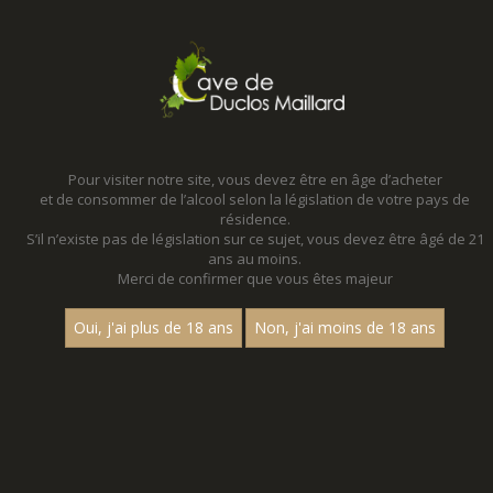
MENU
MON PANIER
Pour visiter notre site, vous devez être en âge d’acheter
et de consommer de l’alcool selon la législation de votre pays de
Accueil
- Aop saint aubin
résidence.
S’il n’existe pas de législation sur ce sujet, vous devez être âgé de 21
NOS PROMOTIONS - AOP SAINT AUBIN
ans au moins.
Merci de confirmer que vous êtes majeur
VENEZ DECOUVRIR NOS PROMOTIONS TOUTE L'ANNEE !
Des promotions toute l'année qui changent tous les trimestres !
Oui, j'ai plus de 18 ans
Non, j'ai moins de 18 ans
Profitez-en !
Aucun résultat trouvé.
CATEGORIES
Nos Promotions