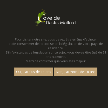
MENU
MON PANIER
Pour visiter notre site, vous devez être en âge d’acheter
et de consommer de l’alcool selon la législation de votre pays de
Accueil
- Millesime 2022 - Aop mercurey - Magnum 150 cl
résidence.
S’il n’existe pas de législation sur ce sujet, vous devez être âgé de 21
MAGNUMS - MILLESIME 2022 - AOP
ans au moins.
MERCUREY - MAGNUM 150 CL
Merci de confirmer que vous êtes majeur
Toutes nos références de magnums.
Oui, j'ai plus de 18 ans
Non, j'ai moins de 18 ans
Nom
1
15